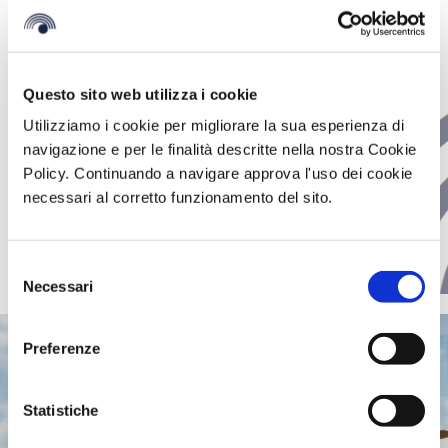
Entspannung und Training
Unter den Einrichtungen der Gruppe sticht das BV
Questo sito web utilizza i cookie
Airone Resort als Oase des Sporttourismus im Herzen
Utilizziamo i cookie per migliorare la sua esperienza di
Kalabriens hervor und bietet eine breite Palette an
navigazione e per le finalità descritte nella nostra Cookie
Aktivitäten für alle Liebhaber, die sich für einen Mix
Policy. Continuando a navigare approva l'uso dei cookie
aus Entspannung und Unbeschwertheit, Training und
necessari al corretto funzionamento del sito.
Sportaktivitäten am Strand oder auf den gut
ausgestatteten Sportplätzen der Anlage entscheiden.
Selezione
Necessari
del
consenso
Preferenze
Statistiche