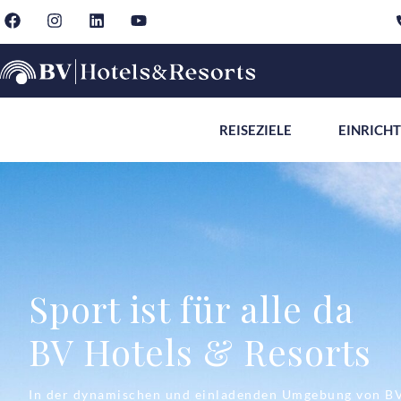
REISEZIELE
EINRICH
Sport ist für alle da
BV Hotels & Resorts
In der dynamischen und einladenden Umgebung von BV