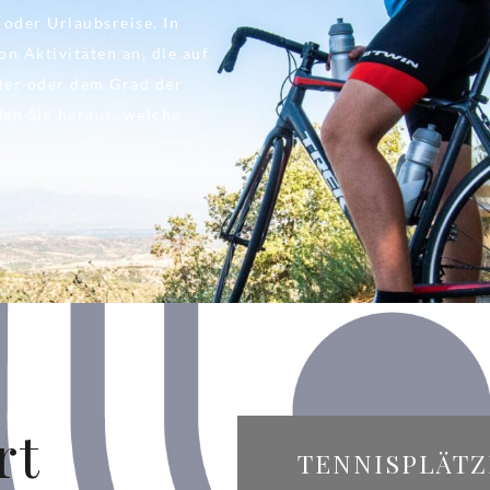
 oder Urlaubsreise. In
on Aktivitäten an, die auf
lter oder dem Grad der
den Sie heraus, welche
rt
TENNISPLÄTZ