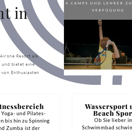
4 CAMPS UND LEHRER ZU
ht in
VERFÜGUNG
Airone Resort als
 und bietet eine
rt von Enthusiasten
tnessbereich
Wassersport 
Beach Spor
 Yoga- und Pilates-
Ob Sie lieber i
n bis hin zu Spinning
Schwimmbad schwi
nd Zumba ist der