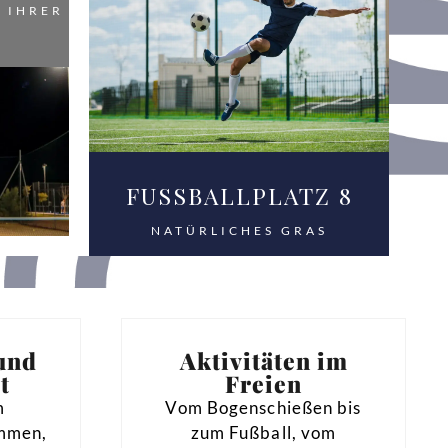
 IHRER
FUSSBALLPLATZ 8
NATÜRLICHES GRAS
und
Aktivitäten im
t
Freien
m
Vom Bogenschießen bis
mmen,
zum Fußball, vom