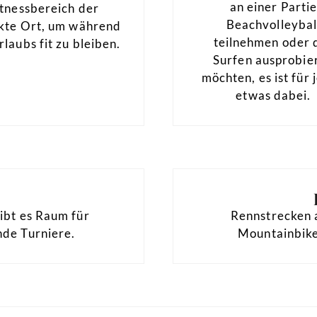
an einer Parti
itnessbereich der
Beachvolleybal
kte Ort, um während
teilnehmen oder 
rlaubs fit zu bleiben.
Surfen ausprobie
möchten, es ist für 
etwas dabei.
l
gibt es Raum für
Rennstrecken 
nde Turniere.
Mountainbike