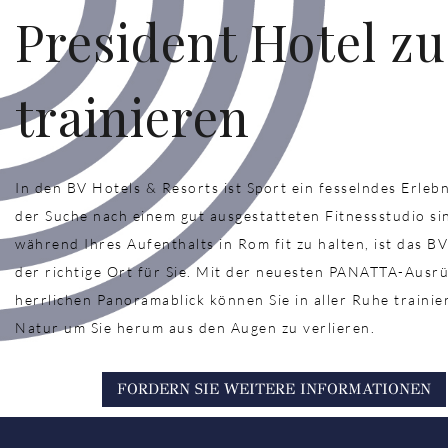
President Hotel zu
trainieren
In den BV Hotels & Resorts ist Sport ein fesselndes Erleb
der Suche nach einem gut ausgestatteten Fitnessstudio si
während Ihres Aufenthalts in Rom fit zu halten, ist das B
der richtige Ort für Sie. Mit der neuesten PANATTA-Ausr
herrlichen Panoramablick können Sie in aller Ruhe trainie
Natur um Sie herum aus den Augen zu verlieren.
FORDERN SIE WEITERE INFORMATIONEN