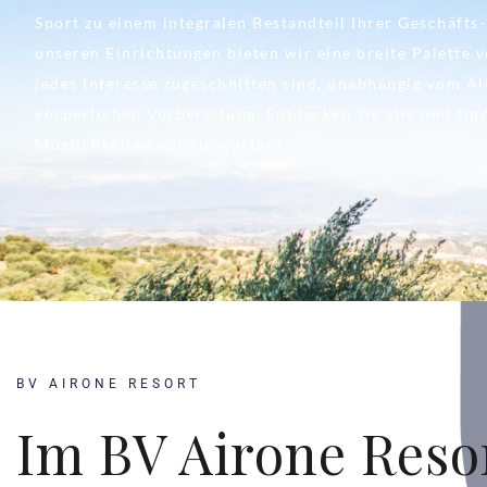
Sport zu einem integralen Bestandteil Ihrer Geschäfts-
unseren Einrichtungen bieten wir eine breite Palette v
jedes Interesse zugeschnitten sind, unabhängig vom A
körperlichen Vorbereitung. Entdecken Sie alle und fin
Möglichkeiten auf Sie warten!
BV AIRONE RESORT
Im BV Airone Reso