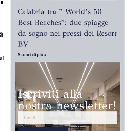
le
,
Calabria tra ” World’s 50
Best Beaches”: due spiagge
a
da sogno nei pressi dei Resort
BV
Scopri di più »
ei
Iscriviti alla
nostra newsletter!