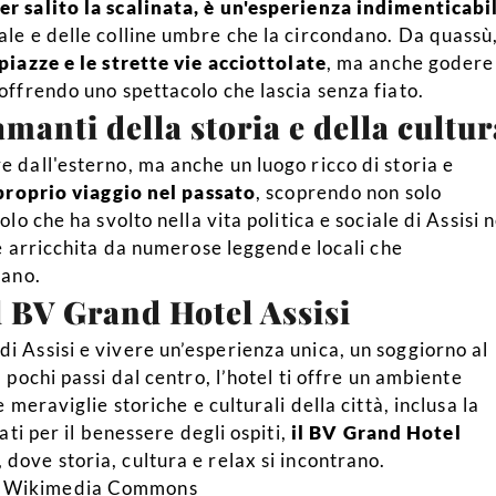
r salito la scalinata, è un'esperienza indimenticabi
ale e delle colline umbre che la circondano. Da quassù
piazze e le strette vie acciottolate
, ma anche godere
offrendo uno spettacolo che lascia senza fiato.
manti della storia e della cultur
e dall'esterno, ma anche un luogo ricco di storia e
 proprio viaggio nel passato
, scoprendo non solo
lo che ha svolto nella vita politica e sociale di Assisi n
 è arricchita da numerose leggende locali che
dano.
al BV Grand Hotel Assisi
i Assisi e vivere un’esperienza unica, un soggiorno al
a pochi passi dal centro, l’hotel ti offre un ambiente
 meraviglie storiche e culturali della città, inclusa la
ati per il benessere degli ospiti,
il BV Grand Hotel
, dove storia, cultura e relax si incontrano.
ia Wikimedia Commons