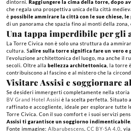
dintorni.
Raggiungere la cima della torre, dopo ave
che regala una prospettiva unica della città mediev
è
possibile ammirare la città con le sue chiese, le 
di un panorama che spazia fino ai monti della zona, 
Una tappa imperdibile per gli a
La Torre Civica non è solo una struttura da ammirar
cultura. S
alire sulla torre significa fare un vero e
l’evoluzione architettonica del luogo, ma anche il ruo
secoli. Oltre alla
bellezza architettonica
, la torre
contribuiscono al fascino e al mistero che la circon
Visitare Assisi e soggiornare 
Se desideri immergerti completamente nella storia d
BV Grand Hotel Assisi
è la scelta perfetta. Situato 
raffinato e accogliente, ideale per esplorare tutte le
Torre Civica. Con il suo comfort e i suoi servizi pens
Assisi ti garantisce un soggiorno indimenticabile
Fonte immagine:
Albarubescens
,
CC BY-SA 4.0
, v