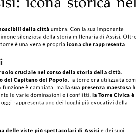
isi: icona storica ne
oscibili della città
umbra. Con la sua imponente
timone silenziosa della storia millenaria di Assisi. Oltr
a torre è una vera e propria
icona che rappresenta
i
 ruolo cruciale nel corso della storia della città
.
o del Capitano del Popolo
, la torre era utilizzata co
sua funzione è cambiata, ma
la sua presenza maestosa 
nte le varie dominazioni e i conflitti,
la Torre Civica è
a oggi rappresenta uno dei luoghi più evocativi della
a delle viste più spettacolari di Assisi
e dei suoi