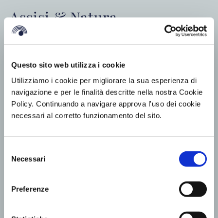
Assisi & Natura.
Se il motivo del tuo viaggio ad Assisi è quello di
riconnetterti con la natura, sono davvero tantissimi i
Questo sito web utilizza i cookie
percorsi e le escursioni adatte a te.
Utilizziamo i cookie per migliorare la sua esperienza di
navigazione e per le finalità descritte nella nostra Cookie
Esplora il maestoso Monte Subasio e lasciati
Policy. Continuando a navigare approva l'uso dei cookie
affascinare dai panorami mozzafiato e dai sentieri che
necessari al corretto funzionamento del sito.
si snodano attraverso la natura incontaminata che
circonda la città. Oppure scopri la meraviglia
Selezione
dell'Eremo delle Carceri, un luogo di pace e
Necessari
del
contemplazione situato sulle colline sopra Assisi, dove
consenso
San Francesco d'Assisi trascorse momenti di
Preferenze
meditazione e preghiera. Goditi la serenità e la
tranquillità della natura in splendidi luoghi intrisi di