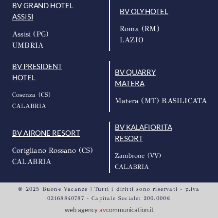
BV GRAND HOTEL
BV OLY HOTEL
ASSISI
Roma (RM)
Assisi (PG)
LAZIO
UMBRIA
BV PRESIDENT
BV QUARRY
HOTEL
MATERA
Cosenza (CS)
Matera (MT) BASILICATA
CALABRIA
BV KALAFIORITA
BV AIRONE RESORT
RESORT
Corigliano Rossano (CS)
Zambrone (VV)
CALABRIA
CALABRIA
@ 2025 Buone Vacanze | Tutti i diritti sono riservati - p.iva
03168840787 - Capitale Sociale: 200.000€
web agency
av
communication.it