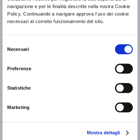
BV Hotels & Resorts presenta Qarsa
navigazione e per le finalità descritte nella nostra Cookie
Restaurant – Terrace & Cave
Policy. Continuando a navigare approva l'uso dei cookie
necessari al corretto funzionamento del sito.
Scopri di più »
Selezione
Necessari
del
consenso
Preferenze
Statistiche
Marketing
Il BV Quarry Matera riapre per la stagione
Mostra dettagli