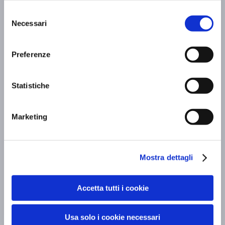
Selezione
Necessari
del
consenso
Preferenze
Statistiche
Il BV Quarry Matera riapre per la stagione
2026
Marketing
Scopri di più »
Mostra dettagli
Accetta tutti i cookie
Iscriviti alla nostra
newsletter!
Usa solo i cookie necessari