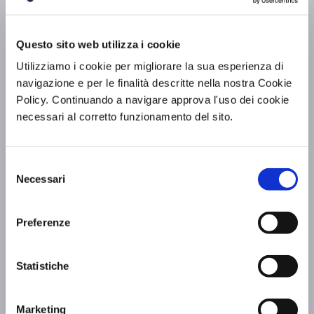
Questo sito web utilizza i cookie
Utilizziamo i cookie per migliorare la sua esperienza di
navigazione e per le finalità descritte nella nostra Cookie
Policy. Continuando a navigare approva l'uso dei cookie
necessari al corretto funzionamento del sito.
Ostensione di San Francesco: BV Hotels &
Selezione
Resorts vi accompagna ad Assisi
Necessari
del
consenso
Scopri di più »
Preferenze
Statistiche
Marketing