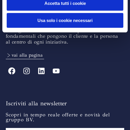
Accetta tutti i cookie
About
Fondato sull’esperienza consolidata di un team
Usa solo i cookie necessari
coeso e altamente competente, il marchio BV si
distingue nel settore turistico ispirandosi a valori
fondamentali che pongono il cliente e la persona
al centro di ogni iniziativa.
> vai alla pagina
Iscriviti alla newsletter
Scopri in tempo reale offerte e novità del
gruppo BV.